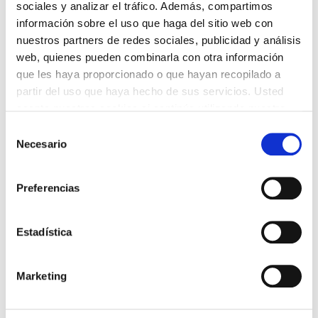
sociales y analizar el tráfico. Además, compartimos
información sobre el uso que haga del sitio web con
nuestros partners de redes sociales, publicidad y análisis
web, quienes pueden combinarla con otra información
que les haya proporcionado o que hayan recopilado a
partir del uso que haya hecho de sus servicios. Usted
acepta nuestras cookies si continúa utilizando nuestro
sitio web.
S
Tu nombre (obligatorio)
Necesario
e
l
e
Preferencias
c
Tu correo electrónico (obligatorio)
c
i
Estadística
ó
n
Marketing
Tf.
d
e
c